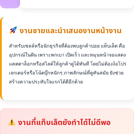
งานขายและนำเสนองานหน้างาน
สำหรับเซลล์หรือนักธุรกิจที่ต้องพบลูกค้าบ่อย แท็บเล็ต คือ
อุปกรณ์ในฝัน เพราะพกเบา เปิดเร็ว และหมุนหน้าจอแสดง
แคตตาล็อกหรือสไลด์ให้ลูกค้าดูได้ทันที โดยไม่ต้องง้อโปร
เจกเตอร์หรือโน้ตบุ๊กหนักๆ ภาพลักษณ์ที่ดูทันสมัย ยังช่วย
สร้างความประทับใจแรกได้ดีอีกด้วย
งานที่แท็บเล็ตยังทำได้ไม่ดีพอ