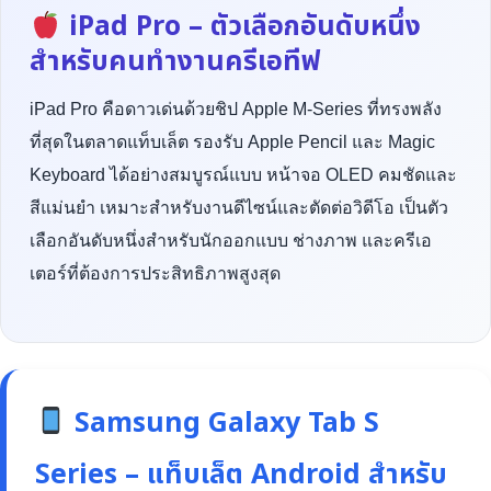
iPad Pro – ตัวเลือกอันดับหนึ่ง
สำหรับคนทำงานครีเอทีฟ
iPad Pro คือดาวเด่นด้วยชิป Apple M-Series ที่ทรงพลัง
ที่สุดในตลาดแท็บเล็ต รองรับ Apple Pencil และ Magic
Keyboard ได้อย่างสมบูรณ์แบบ หน้าจอ OLED คมชัดและ
สีแม่นยำ เหมาะสำหรับงานดีไซน์และตัดต่อวิดีโอ เป็นตัว
เลือกอันดับหนึ่งสำหรับนักออกแบบ ช่างภาพ และครีเอ
เตอร์ที่ต้องการประสิทธิภาพสูงสุด
Samsung Galaxy Tab S
Series – แท็บเล็ต Android สำหรับ