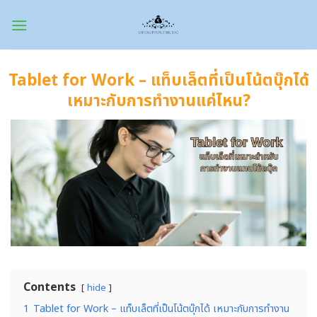
Skip
to
content
Tablet for Work – แท็บเล็ตที่เป็นโน้ตบุ๊กได้
เหมาะกับการทำงานแค่ไหน?
Contents
hide
1
Tablet for Work – แท็บเล็ตที่เป็นโน้ตบุ๊กได้ เหมาะกับการทำงาน