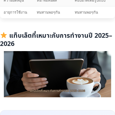
ความยืดหยุ่น
หน้าจอสัมผัส
คีย์บอร์ดเต็มรูปแบบ
อายุการใช้งาน
ทนทานพอๆกัน
ทนทานพอๆกัน
แท็บเล็ตที่เหมาะกับการทำงานปี 2025–
2026