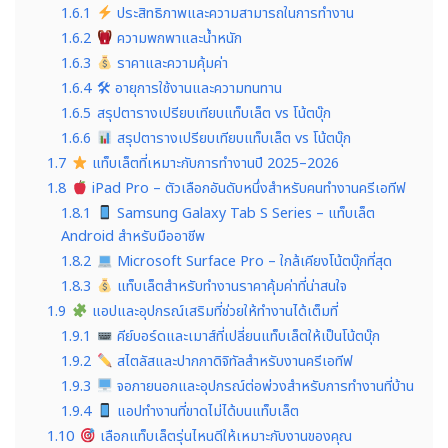
1.6.1
ประสิทธิภาพและความสามารถในการทำงาน
1.6.2
ความพกพาและน้ำหนัก
1.6.3
ราคาและความคุ้มค่า
1.6.4
🛠 อายุการใช้งานและความทนทาน
1.6.5
สรุปตารางเปรียบเทียบแท็บเล็ต vs โน้ตบุ๊ก
1.6.6
สรุปตารางเปรียบเทียบแท็บเล็ต vs โน้ตบุ๊ก
1.7
แท็บเล็ตที่เหมาะกับการทำงานปี 2025–2026
1.8
iPad Pro – ตัวเลือกอันดับหนึ่งสำหรับคนทำงานครีเอทีฟ
1.8.1
Samsung Galaxy Tab S Series – แท็บเล็ต
Android สำหรับมืออาชีพ
1.8.2
Microsoft Surface Pro – ใกล้เคียงโน้ตบุ๊กที่สุด
1.8.3
แท็บเล็ตสำหรับทำงานราคาคุ้มค่าที่น่าสนใจ
1.9
แอปและอุปกรณ์เสริมที่ช่วยให้ทำงานได้เต็มที่
1.9.1
คีย์บอร์ดและเมาส์ที่เปลี่ยนแท็บเล็ตให้เป็นโน้ตบุ๊ก
1.9.2
สไตลัสและปากกาดิจิทัลสำหรับงานครีเอทีฟ
1.9.3
จอภายนอกและอุปกรณ์ต่อพ่วงสำหรับการทำงานที่บ้าน
1.9.4
แอปทำงานที่ขาดไม่ได้บนแท็บเล็ต
1.10
เลือกแท็บเล็ตรุ่นไหนดีให้เหมาะกับงานของคุณ