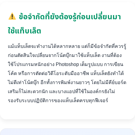
ข้อจำกัดที่ยังต้องรู้ก่อนเปลี่ยนมา
ใช้แท็บเล็ต
แม้แท็บเล็ตจะทำงานได้หลากหลาย แต่ก็มีข้อจำกัดที่ควรรู้
ก่อนตัดสินใจเปลี่ยนจากโน้ตบุ๊กมาใช้แท็บเล็ต งานที่ต้อง
ใช้โปรแกรมหนักอย่าง Photoshop เต็มรูปแบบ การเขียน
โค้ด หรือการตัดต่อวิดีโอระดับมืออาชีพ แท็บเล็ตยังทำได้
ไม่ดีเท่าโน้ตบุ๊ก อีกทั้งการพิมพ์งานยาวๆ โดยไม่มีคีย์บอร์ด
เสริมก็ไม่สะดวกนัก และบางแอปที่ใช้ในองค์กรยังไม่
รองรับระบบปฏิบัติการของแท็บเล็ตครบทุกฟีเจอร์