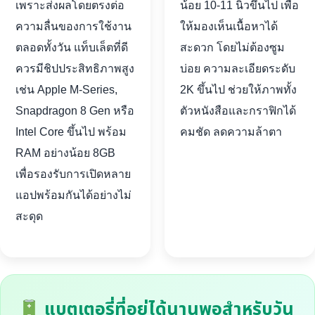
เพราะส่งผลโดยตรงต่อ
น้อย 10-11 นิ้วขึ้นไป เพื่อ
ความลื่นของการใช้งาน
ให้มองเห็นเนื้อหาได้
ตลอดทั้งวัน แท็บเล็ตที่ดี
สะดวก โดยไม่ต้องซูม
ควรมีชิปประสิทธิภาพสูง
บ่อย ความละเอียดระดับ
เช่น Apple M-Series,
2K ขึ้นไป ช่วยให้ภาพทั้ง
Snapdragon 8 Gen หรือ
ตัวหนังสือและกราฟิกได้
Intel Core ขึ้นไป พร้อม
คมชัด ลดความล้าตา
RAM อย่างน้อย 8GB
เพื่อรองรับการเปิดหลาย
แอปพร้อมกันได้อย่างไม่
สะดุด
แบตเตอรี่ที่อยู่ได้นานพอสำหรับวัน