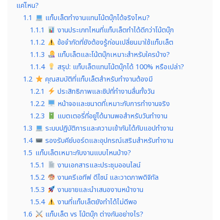
แค่ไหน?
1.1
แท็บเล็ตทำงานแทนโน้ตบุ๊กได้จริงไหม?
1.1.1
งานประเภทไหนที่แท็บเล็ตทำได้ดีกว่าโน้ตบุ๊ก
1.1.2
ข้อจำกัดที่ยังต้องรู้ก่อนเปลี่ยนมาใช้แท็บเล็ต
1.1.3
แท็บเล็ตและโน้ตบุ๊กเหมาะสำหรับใครบ้าง?
1.1.4
สรุป: แท็บเล็ตแทนโน้ตบุ๊กได้ 100% หรือเปล่า?
1.2
คุณสมบัติที่แท็บเล็ตสำหรับทำงานต้องมี
1.2.1
ประสิทธิภาพและชิปที่ทำงานลื่นทั้งวัน
1.2.2
หน้าจอและขนาดที่เหมาะกับการทำงานจริง
1.2.3
แบตเตอรี่ที่อยู่ได้นานพอสำหรับวันทำงาน
1.3
ระบบปฏิบัติการและความเข้ากันได้กับแอปทำงาน
1.4
รองรับคีย์บอร์ดและอุปกรณ์เสริมสำหรับทำงาน
1.5
แท็บเล็ตเหมาะกับงานแบบไหนบ้าง?
1.5.1
งานเอกสารและประชุมออนไลน์
1.5.2
งานครีเอทีฟ ดีไซน์ และวาดภาพดิจิทัล
1.5.3
งานขายและนำเสนองานหน้างาน
1.5.4
งานที่แท็บเล็ตยังทำได้ไม่ดีพอ
1.6
แท็บเล็ต vs โน้ตบุ๊ก ต่างกันอย่างไร?