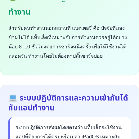
ทำงาน
สำหรับคนทำงานนอกสถานที่ แบตเตอรี่ คือ ปัจจัยที่มอง
ข้ามไม่ได้ แท็บเล็ตที่เหมาะกับการทำงานควรอยู่ได้อย่าง
น้อย 8–10 ชั่วโมงต่อการชาร์จหนึ่งครั้ง เพื่อให้ใช้งานได้
ตลอดวัน ทำงานโดยไม่ต้องหาปลั๊กชาร์จบ่อย
ระบบปฏิบัติการและความเข้ากันได้
กับแอปทำงาน
ระบบปฏิบัติการส่งผลโดยตรงว่า แท็บเล็ตจะใช้งาน
แอปที่ต้องการได้ครบหรือเปล่า iPadOS เหมาะกับ